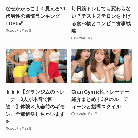
なぜかかっこよく見える30
毎日筋トレしても変わらな
代男性の習慣ランキング
い？テストステロンを上げ
TOP5💕
る食べ物とコンビニ食事戦
略
2026年7月30日
2026年7月25日
👩‍👧‍👧【グランジムのトレ
Gran Gym女性トレーナー
ーナー3人が本音で回
紹介まとめ｜3名のルーテ
答！】体験＆入会前のギモ
ィーンと指導スタイル
ン、全部解決しちゃいます
2026年7月12日
✨
2026年7月18日