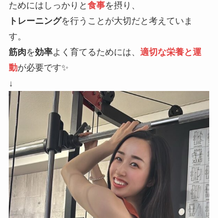
ためにはしっかりと
食事
を摂り、
トレーニング
を行うことが大切だと考えていま
す。
筋肉
を
効率
よく育てるためには、
適切な栄養と運
動
が必要です✨
↓