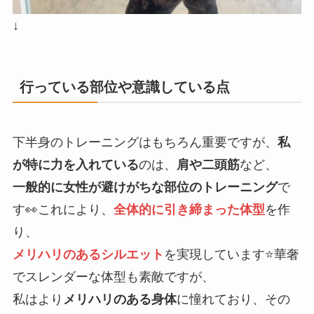
↓
行っている部位や意識している点
下半身のトレーニングはもちろん重要ですが、
私
が特に力を入れている
のは、
肩や二頭筋
など、
一般的に女性が避けがちな部位のトレーニング
で
す👀これにより、
全体的に引き締まった体型
を作
り、
メリハリのあるシルエット
を実現しています⭐️華奢
でスレンダーな体型も素敵ですが、
私はより
メリハリのある身体
に憧れており、その