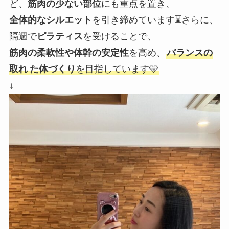
ど、
筋肉の少ない部位
にも重点を置き、
全体的なシルエット
を引き締めています⌛️さらに、
隔週で
ピラティス
を受けることで、
筋肉の柔軟性や体幹の安定性
を高め、
バランスの
取れ
た体づくり
を目指しています🩵
↓