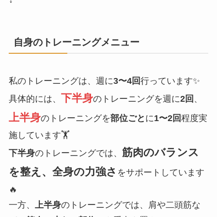
自身のトレーニングメニュー
私のトレーニングは、週に
3〜4回
行っています✨
下半身
具体的には、
のトレーニングを週に
2回
、
上半身
のトレーニングを
部位ごと
に
1〜2回
程度実
施しています🏋️
筋肉のバランス
下半身
のトレーニングでは、
を整え、全身の力強さ
をサポートしています
🔥
一方、
上半身
のトレーニングでは、肩や二頭筋な