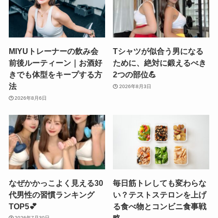
MIYUトレーナーの飲み会
Tシャツが似合う男になる
前後ルーティーン｜お酒好
ために、絶対に鍛えるべき
きでも体型をキープする方
2つの部位💪
法
2026年8月3日
2026年8月6日
なぜかかっこよく見える30
毎日筋トレしても変わらな
代男性の習慣ランキング
い？テストステロンを上げ
TOP5💕
る食べ物とコンビニ食事戦
略
2026年7月30日