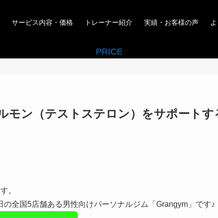
サービス内容・価格
トレーナー紹介
実績・お客様の声
よ
PRICE
「男性ホルモン（テストステロン）をサポートす
います。
全国5店舗ある男性向けパーソナルジム「Grangym」です♪