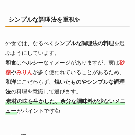
シンプルな調理法を重視✨
外食では、なるべく
シンプルな調理法の料理
を選
ぶようにしています。
和食
は
ヘルシー
なイメージがありますが、実は
砂
糖
や
みりん
が多く使われていることがあるため、
和洋
にこだわらず、
焼いたものやシンプルな調理
法
の料理を意識して選びます。
素材の味を生かした、余分な調味料が少ないメニ
ュー
がポイントです👍