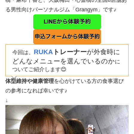
る男性向けパーソナルジム「Grangym」です♪
RUKA
トレーナー
が外食時に
今回は、
どんなメニューを選んでいるのか
に
ついてご紹介します😊
体型維持や健康管理
を心がけている方の食事選び
の参考になれば幸いです♪
↓