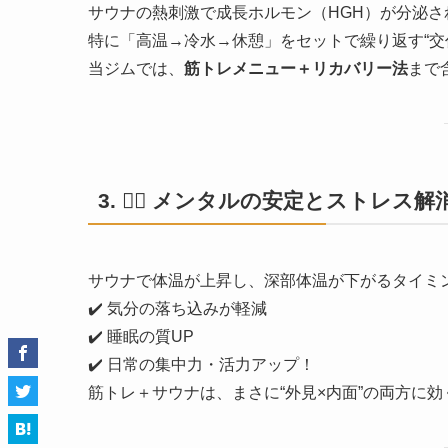
サウナの熱刺激で成長ホルモン（HGH）が分泌さ
特に「高温→冷水→休憩」をセットで繰り返す“交
当ジムでは、
筋トレメニュー＋リカバリー法
まで
3. 🧘‍♂️
メンタルの安定とストレス解
サウナで体温が上昇し、深部体温が下がるタイミ
✔️ 気分の落ち込みが軽減
✔️ 睡眠の質UP
✔️ 日常の集中力・活力アップ！
筋トレ＋サウナは、まさに“外見×内面”の両方に効