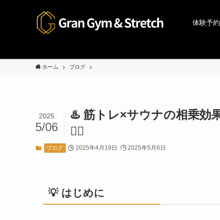
体験予約
ホーム
ブログ
♨️ 筋トレ×サウナの相乗
2025
5/06
🧖‍♂️
2025年4月19日
2025年5月6日
ブログ
💡 はじめに