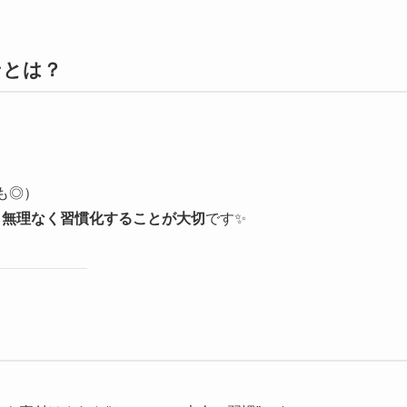
ンとは？
も◎）
、
無理なく習慣化することが大切
です✨