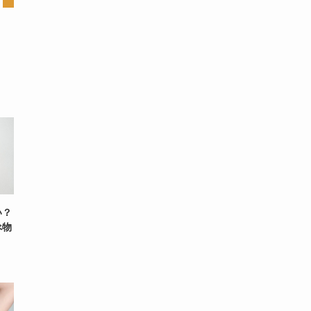
い？
べ物