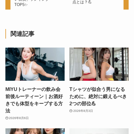
点とは？💪
TOP5✨
関連記事
MIYUトレーナーの飲み会
Tシャツが似合う男になる
前後ルーティーン｜お酒好
ために、絶対に鍛えるべき
きでも体型をキープする方
2つの部位💪
法
2026年8月3日
2026年8月6日