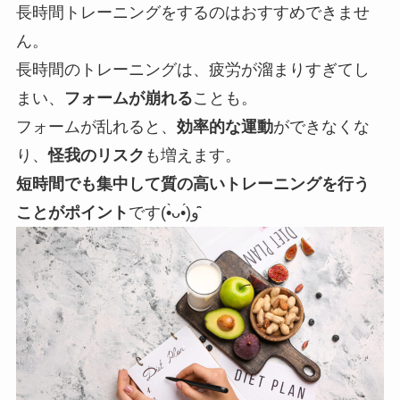
長時間トレーニングをするのはおすすめできませ
ん。
長時間のトレーニングは、疲労が溜まりすぎてし
まい、
フォームが崩れる
ことも。
フォームが乱れると、
効率的な運動
ができなくな
り、
怪我のリスク
も増えます。
短時間でも集中して質の高いトレーニングを行う
ことがポイント
です(•̀ᴗ•́)و ̑̑