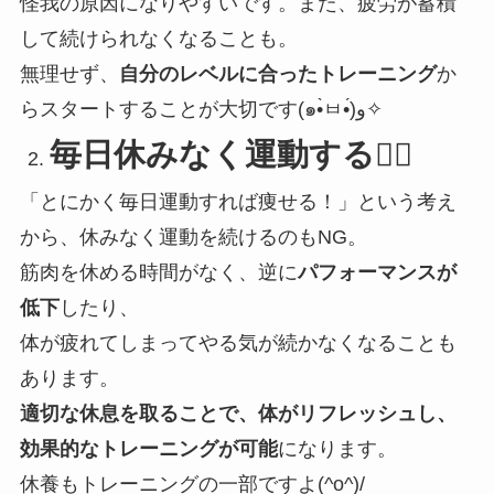
怪我の原因になりやすいです。また、疲労が蓄積
して続けられなくなることも。
無理せず、
自分のレベルに合ったトレーニング
か
らスタートすることが大切です(๑•̀ㅂ•́)و✧
毎日休みなく運動する🚴‍♀️
「とにかく毎日運動すれば痩せる！」という考え
から、休みなく運動を続けるのもNG。
筋肉を休める時間がなく、逆に
パフォーマンスが
低下
したり、
体が疲れてしまってやる気が続かなくなることも
あります。
適切な休息を取ることで、体がリフレッシュし、
効果的なトレーニングが可能
になります。
休養もトレーニングの一部ですよ(^o^)/